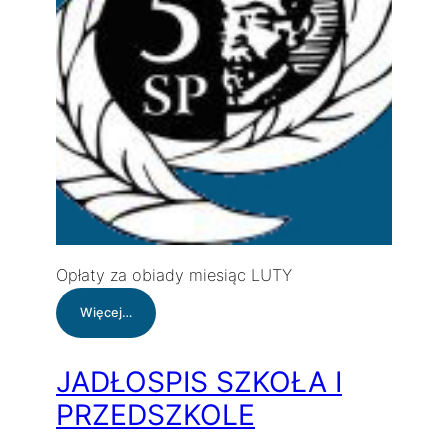
Opłaty za obiady miesiąc LUTY
:
Więcej…
Opłaty
za
obiady
JADŁOSPIS SZKOŁA I
PRZEDSZKOLE