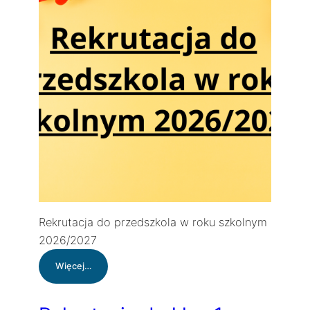
Rekrutacja do przedszkola w roku szkolnym
2026/2027
:
Więcej…
Rekrutacja
do
przedszkola