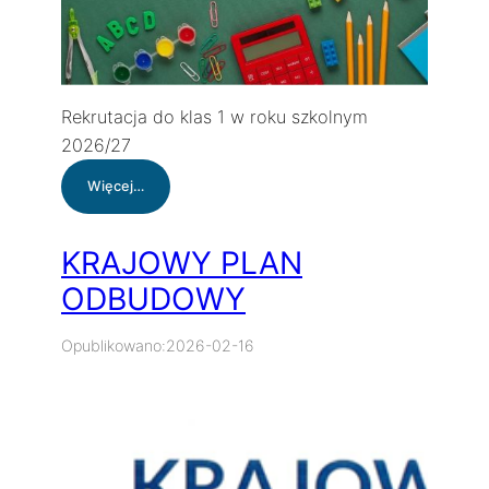
Rekrutacja do klas 1 w roku szkolnym
2026/27
:
Więcej…
Rekrutacja
do
klas
KRAJOWY PLAN
1
ODBUDOWY
w
roku
szkolnym
Opublikowano:
2026-02-16
2026/27