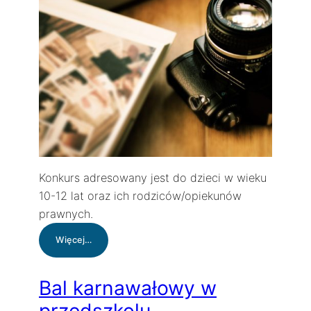
Konkurs adresowany jest do dzieci w wieku
10-12 lat oraz ich rodziców/opiekunów
prawnych.
:
Więcej…
Konkurs
fotograficzny
„Zimowa
Bal karnawałowy w
migawka”