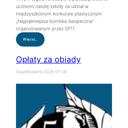
uczniom naszej szkoły za udział w
międzyszkolnym konkursie plastycznym
„Najpiękniejsza bombka świąteczna”
organizowanym przez SP11.
:
Więcej…
Podziękowanie
za
udział
Opłaty za obiady
w
konkursie
Opublikowano:
2026-01-28
„Najpiękniejsza
bombka
świąteczna”