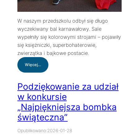
W naszym przedszkolu odbył się długo
wyczekiwany bal karnawałowy. Sale
wypełniły się kolorowymi strojami – pojawiły
się księżniczki, superbohaterowie,
zwierzątka i bajkowe postacie.
:
Więcej…
Bal
karnawałowy
w
Podziękowanie za udział
przedszkolu
w konkursie
„Najpiękniejsza bombka
świąteczna”
Opublikowano:
2026-01-28