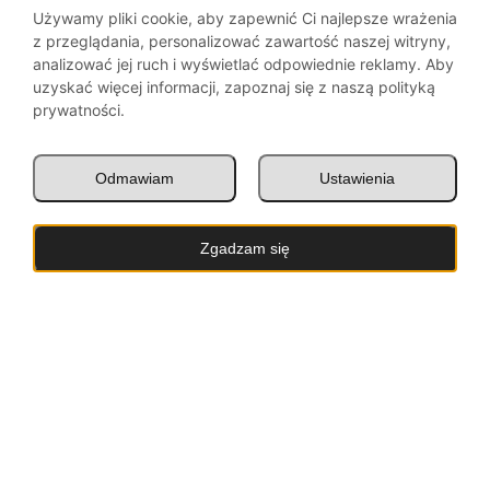
Używamy pliki cookie, aby zapewnić Ci najlepsze wrażenia
JADŁOSPIS SZKOŁA I PRZEDSZKOLE
z przeglądania, personalizować zawartość naszej witryny,
analizować jej ruch i wyświetlać odpowiednie reklamy. Aby
:
Więcej…
uzyskać więcej informacji, zapoznaj się z naszą polityką
JADŁOSPIS
prywatności.
←
Poprzednia strona
SZKOŁA
I
1
…
9
10
11
12
13
14
15
…
231
PRZEDSZKOLE
Odmawiam
Ustawienia
Następna strona
→
Zgadzam się