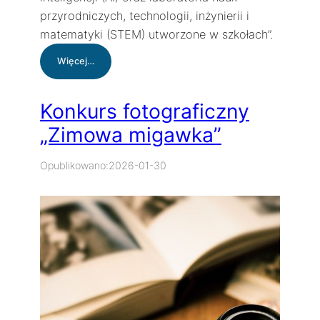
przyrodniczych, technologii, inżynierii i
matematyki (STEM) utworzone w szkołach”.
:
Więcej…
KRAJOWY
PLAN
ODBUDOWY
Konkurs fotograficzny
„Zimowa migawka”
Opublikowano:
2026-01-30