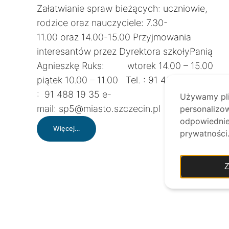
Załatwianie spraw bieżących: uczniowie,
rodzice oraz nauczyciele: 7.30-
11.00 oraz 14.00-15.00 Przyjmowania
interesantów przez Dyrektora szkołyPanią
Agnieszkę Ruks: wtorek 14.00 – 15.00
piątek 10.00 – 11.00 Tel. : 91 433 30 07 fax
: 91 488 19 35 e-
Używamy plik
mail: sp5@miasto.szczecin.pl
personalizow
odpowiednie 
:
Więcej…
prywatności
Sekretariat
Z