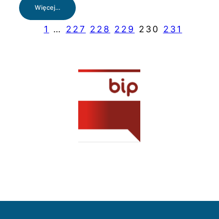
:
Więcej…
GODZINA
DLA
1
…
227
228
229
230
231
SZCZECINA