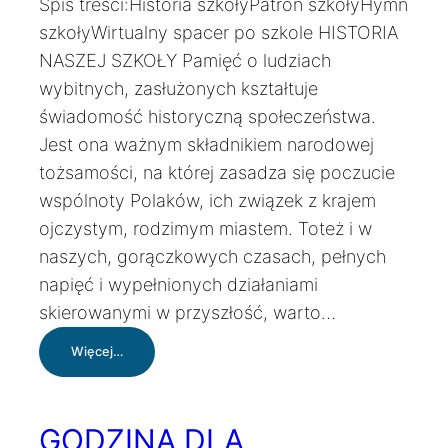
Spis treści:Historia szkołyPatron szkołyHymn
szkołyWirtualny spacer po szkole HISTORIA
NASZEJ SZKOŁY Pamięć o ludziach
wybitnych, zasłużonych kształtuje
świadomość historyczną społeczeństwa.
Jest ona ważnym składnikiem narodowej
tożsamości, na której zasadza się poczucie
wspólnoty Polaków, ich związek z krajem
ojczystym, rodzimym miastem. Toteż i w
naszych, gorączkowych czasach, pełnych
napięć i wypełnionych działaniami
skierowanymi w przyszłość, warto…
:
Więcej…
O
szkole
GODZINA DLA