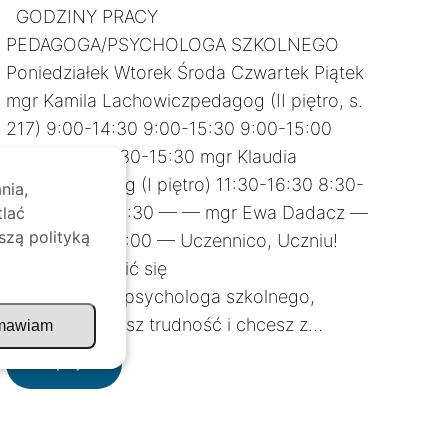
GODZINY PRACY
PEDAGOGA/PSYCHOLOGA SZKOLNEGO
Poniedziałek Wtorek Środa Czwartek Piątek
mgr Kamila Lachowiczpedagog (II piętro, s.
217) 9:00-14:30 9:00-15:30 9:00-15:00
8:00-13:00 9:30-15:30 mgr Klaudia
Tyluspsycholog (I piętro) 11:30-16:30 8:30-
nia,
12:00 11:30-15:30 — — mgr Ewa Dadacz —
tlać
szą polityką
— — 12:00-16:00 — Uczennico, Uczniu!
Możesz zwrócić się
do pedagoga/psychologa szkolnego,
gdy m.in: – masz trudność i chcesz z…
mawiam
:
Więcej…
Pedagog/Psycholog